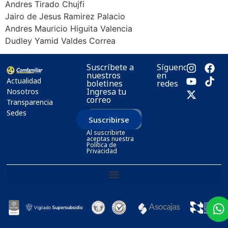
Andres Tirado Chujfi
Jairo de Jesus Ramirez Palacio
Andres Mauricio Higuita Valencia
Dudley Yamid Valdes Correa
Suscríbete a
Síguenos
nuestros
en
Actualidad
boletines
redes
Ingresa tu
Nosotros
correo
Transparencia
Sedes
Suscribirse
Al suscribirte
aceptas nuestra
Política de
Privacidad