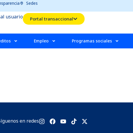
nsparencia
Sedes
 al usuario
Portal transaccional
éditos
Empleo
Programas sociales
Síguenos en redes