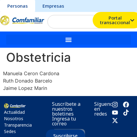
Personas
Empresas
Portal
transaccional
Obstetricia
Manuela Ceron Cardona
Ruth Donado Barcelo
Jaime Lopez Marin
Suscríbete a
Síguenos
nuestros
en
Actualidad
boletines
redes
Ingresa tu
Nosotros
correo
Transparencia
Sedes
Suscribirse