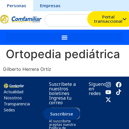
Personas
Empresas
Portal
transaccional
Ortopedia pediátrica
Gilberto Herrera Ortíz
Suscríbete a
Síguenos
nuestros
en
Actualidad
boletines
redes
Ingresa tu
Nosotros
correo
Transparencia
Sedes
Suscribirse
Al suscribirte
aceptas nuestra
Política de