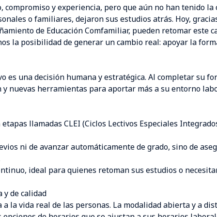
 compromiso y experiencia, pero que aún no han tenido la o
onales o familiares, dejaron sus estudios atrás. Hoy, gracia
pañamiento de Educación Comfamiliar, pueden retomar este c
s la posibilidad de generar un cambio real: apoyar la forma
vo es una decisión humana y estratégica. Al completar su fo
n y nuevas herramientas para aportar más a su entorno labo
n etapas llamadas CLEI (Ciclos Lectivos Especiales Integrad
revios ni de avanzar automáticamente de grado, sino de aseg
.
tinuo, ideal para quienes retoman sus estudios o necesitan
 y de calidad
 a la vida real de las personas. La modalidad abierta y a d
 opciones de horarios que se ajustan a sus horarios laborale