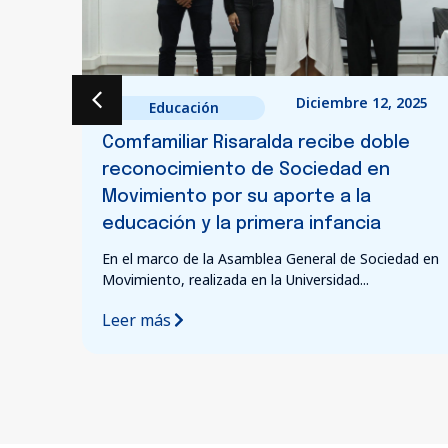
2025
Diciembre 9, 2025
Educación
le
Camila Valencia Higuita, ganadora del
premio Bachiller Comfamiliar 2025
Leer más
dad en