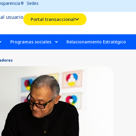
nsparencia
Sedes
 al usuario
Portal transaccional
Programas sociales
Relacionamiento Estratégico
radores