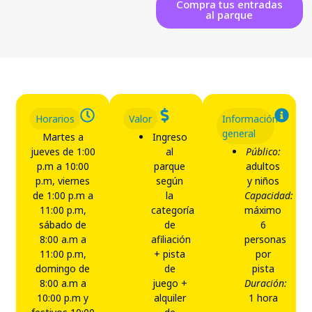
Compra tus entradas
al parque
Horarios
Valor
Información
general
Martes a
Ingreso
jueves de 1:00
al
Público:
p.m a 10:00
parque
adultos
p.m, viernes
según
y niños
de 1:00 p.m a
la
Capacidad:
11:00 p.m,
categoría
máximo
sábado de
de
6
8:00 a.m a
afiliación
personas
11:00 p.m,
+ pista
por
domingo de
de
pista
8:00 a.m a
juego +
Duración:
10:00 p.m y
alquiler
1 hora