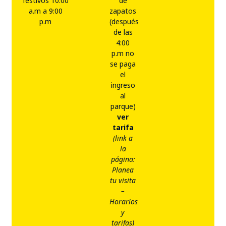
festivos 10:00
de
a.m a 9:00
zapatos
p.m
(después
de las
4:00
p.m no
se paga
el
ingreso
al
parque)
ver
tarifa
(link a
la
página:
Planea
tu visita
–
Horarios
y
tarifas)