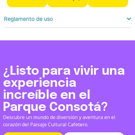
Reglamento de uso
¿Listo para vivir una
experiencia
increíble en el
Parque Consotá?
Descubre un mundo de diversión y aventura en el
corazón del Paisaje Cultural Cafetero.