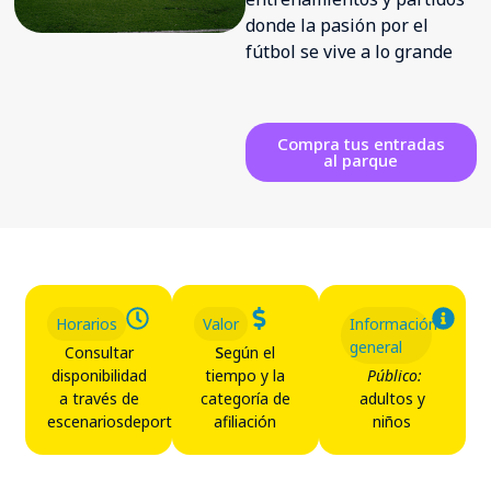
donde la pasión por el
fútbol se vive a lo grande
Compra tus entradas
al parque
Horarios
Valor
Información
general
Consultar
S
egún el
disponibilidad
tiempo y la
Público:
a través de
categoría de
adultos y
escenariosdeportivos@comfamiliar.com
afiliación
niños