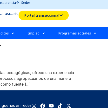
nsparencia
Sedes
 al usuario
Portal transaccional
éditos
Empleo
Programas sociales
r
itas pedagógicas, ofrece una experiencia
 y procesos agropecuarios de una manera
 como fuente […]
Síguenos en redes