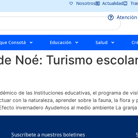
Nosotros
Actualidad
Tra
Atención
que Consotá
Educación
Salud
Cr
 de Noé:
Turismo escola
émico de las Instituciones educativas, el programa de vis
ctuar con la naturaleza, aprender sobre la fauna, la flora
 Efecto invernadero Ayudemos al medio ambiente La granja
Suscríbete a nuestros boletines