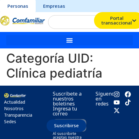
Personas
Empresas
Portal
transaccional
Categoría UID:
Clínica pediatría
Suscríbete a
Síguenos
nuestros
en
Actualidad
boletines
redes
Ingresa tu
Nosotros
correo
Transparencia
Sedes
Suscribirse
Al suscribirte
aceptas nuestra