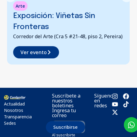
Arte
Co
Exposición: Viñetas Sin
A
Fronteras
P
Corredor del Arte (Cra 5 #21-48, piso 2, Pereira)
Bi
Ri
Ver evento
Suscríbete a
Síguenos
nuestros
en
Actualidad
boletines
redes
Ingresa tu
Nosotros
correo
Transparencia
Sedes
Suscribirse
Al suscribirte