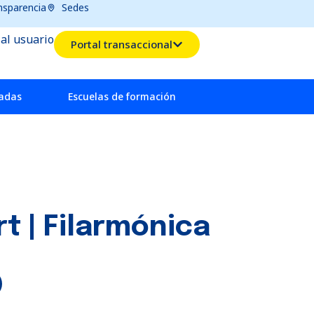
nsparencia
Sedes
 al usuario
Portal transaccional
radas
Escuelas de formación
t | Filarmónica