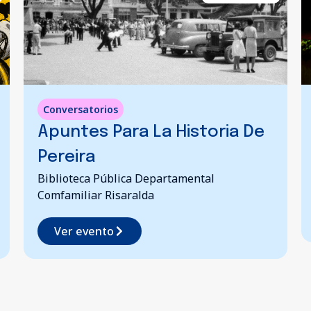
Danza
,
Teatro
 De
Memoria Paisa | Jornadas
Escolares Complementarias
Teatro José Jorge López
Ver evento