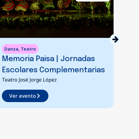
Música
Muestra Académica |
Ensamble De Percusión
Comfamiliar Risaralda sede La Enseñanza
Ver evento