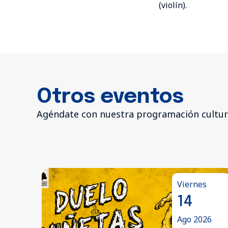
(violín).
Otros eventos
Agéndate con nuestra programación cultur
Viernes
Miérco
14
19
Ago 2026
Ago 20