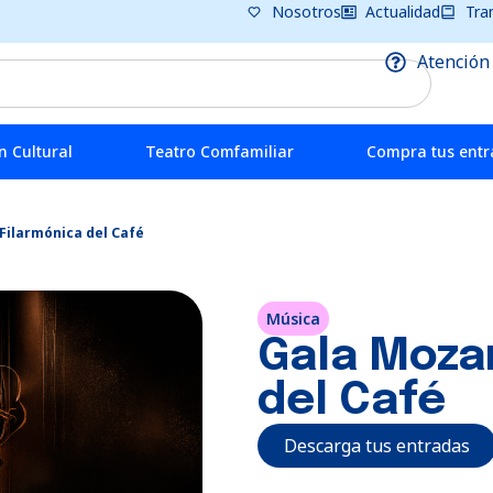
Nosotros
Actualidad
Tra
Atención
 Cultural
Teatro Comfamiliar
Compra tus ent
 Filarmónica del Café
Música
Gala Mozar
del Café
Descarga tus entradas