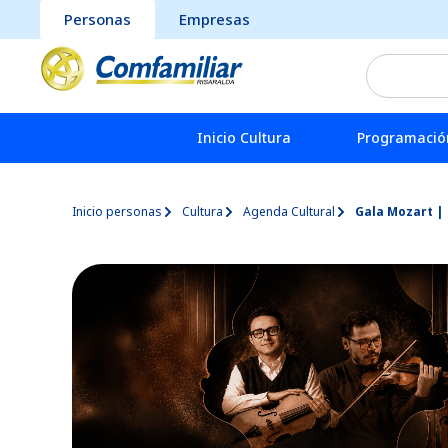
Personas
Empresas
Inicio Cultura
Programación
Inicio personas
Cultura
Agenda Cultural
Gala Mozart |