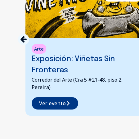
Conversatorios
in
Apuntes Para La Historia
Pereira
iso 2,
Biblioteca Pública Departamental
Comfamiliar Risaralda
Ver evento