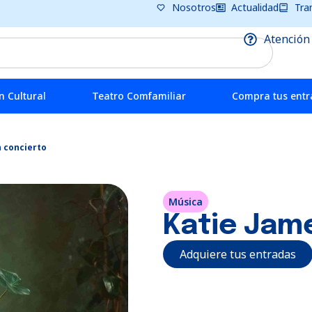
Nosotros
Actualidad
Tra
Atención
 Cultural
Teatro Comfamiliar
Compra tus ent
n concierto
Música
Katie Jam
Adquiere tus entradas