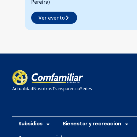
Comfamiliar Risaralda
Ver evento
Actualidad
Nosotros
Transparencia
Sedes
Subsidios
Bienestar y recreación