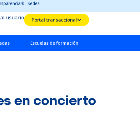
nsparencia
Sedes
 al usuario
Portal transaccional
radas
Escuelas de formación
es en concierto