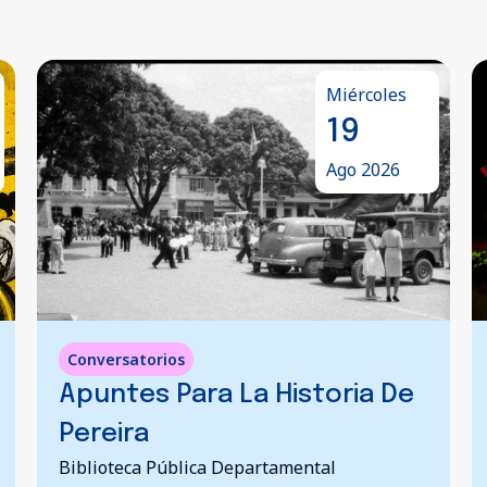
Viernes
21
Ago 2026
Danza
,
Teatro
Memoria Paisa | Jornadas
Escolares Complementarias
Teatro José Jorge López