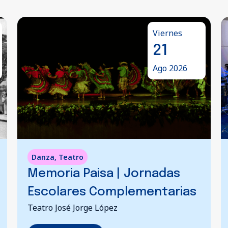
Jueves
06
Ago 2026
Música
Muestra Académica |
Ensamble De Percusión
Comfamiliar Risaralda sede La Enseñanza