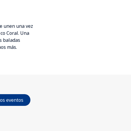
se unen una vez
ico Coral. Una
as baladas
nos más.
los eventos