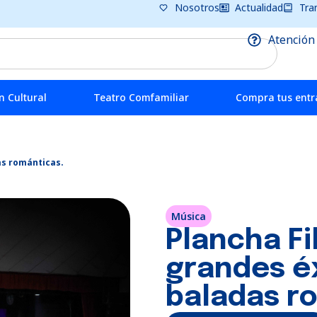
Nosotros
Actualidad
Tra
Atención
 Cultural
Teatro Comfamiliar
Compra tus ent
as románticas.
Música
Plancha Fi
grandes éx
baladas r