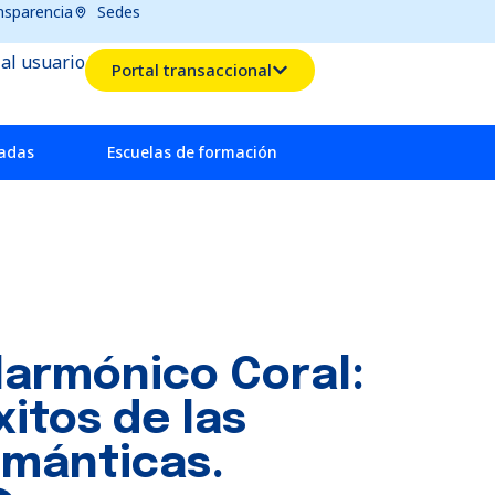
nsparencia
Sedes
 al usuario
Portal transaccional
radas
Escuelas de formación
larmónico Coral:
itos de las
ománticas.