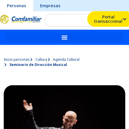
Personas
Empresas
Portal
transaccional
Inicio personas
Cultura
Agenda Cultural
Seminario de Dirección Musical