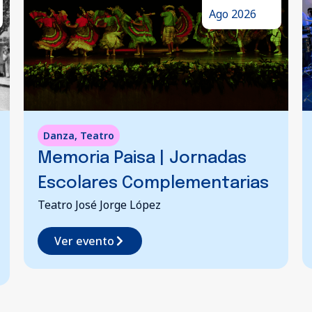
Ago 2026
Danza
,
Teatro
Memoria Paisa | Jornadas
Escolares Complementarias
Teatro José Jorge López
Ver evento