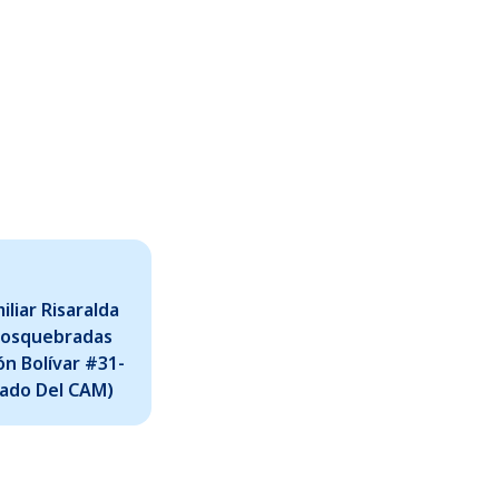
liar Risaralda
Dosquebradas
ón Bolívar #31-
Lado Del CAM)