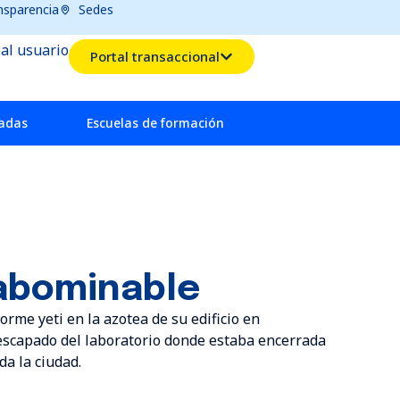
nsparencia
Sedes
 al usuario
Portal transaccional
radas
Escuelas de formación
abominable
orme yeti en la azotea de su edificio en
 escapado del laboratorio donde estaba encerrada
da la ciudad.