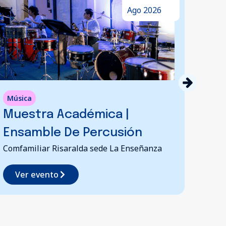
Ago 2026
Música
Cine
Muestra Académica |
El 
Comfa
Ensamble De Percusión
Comfamiliar Risaralda sede La Enseñanza
Ve
Ver evento