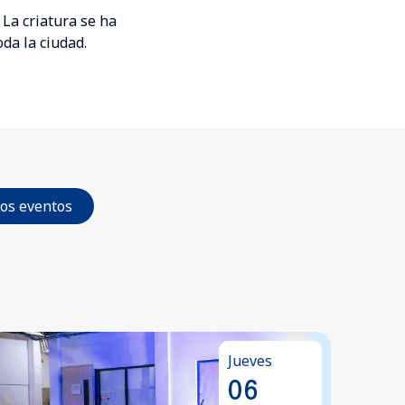
 La criatura se ha
da la ciudad.
los eventos
Jueves
06