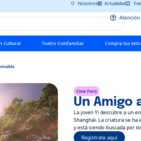
Nosotros
Actualidad
Tra
Atención
 Cultural
Teatro Comfamiliar
Compra tus ent
minable
Cine Foro
Un Amigo 
La joven Yi descubre a un en
Shanghái. La criatura se ha
y está siendo buscada por to
Regístrate aquí