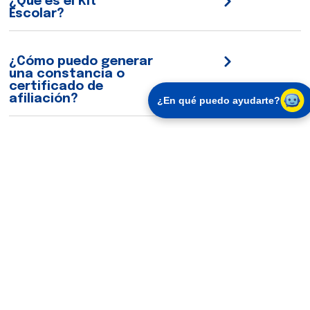
¿Qué es el Kit
Escolar?
¿Cómo puedo generar
una constancia o
certificado de
afiliación?
¿En qué puedo ayudarte?
¿A qué personas
puede afiliar un
trabajador?
Suscríbete a
Síguenos
nuestros
en
Actualidad
boletines
redes
Ingresa tu
Nosotros
correo
Transparencia
Sedes