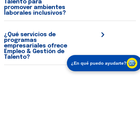
Talento para
promover ambientes
laborales inclusivos?
¿Qué servicios de
programas
empresariales ofrece
Empleo & Gestión de
Talento?
¿En qué puedo ayudarte?
Suscríbete a
Síguenos
nuestros
en
Actualidad
boletines
redes
Ingresa tu
Nosotros
correo
Transparencia
Sedes
Suscribirse
Al suscribirte
aceptas nuestra
Política de