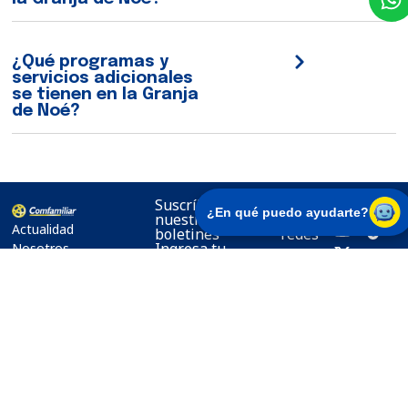
¿Qué programas y
servicios adicionales
se tienen en la Granja
de Noé?
Suscríbete a
Síguenos
¿En qué puedo ayudarte?
nuestros
en
Actualidad
boletines
redes
Ingresa tu
Nosotros
correo
Transparencia
Sedes
Suscribirse
Al suscribirte
aceptas nuestra
Política de
Privacidad