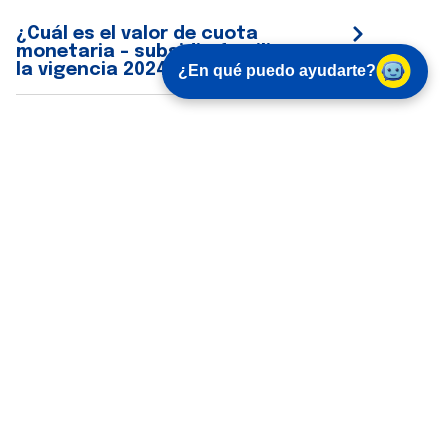
¿Cuál es el valor de cuota
monetaria – subsidio familiar en
la vigencia 2024?
¿En qué puedo ayudarte?
¿A quién se consigna el Subsidio
Familiar?
¿Qué requisitos debo cumplir para
recibir el subsidio familiar?
¿Por cuánto tiempo puedo dejar
acumular el subsidio familiar?