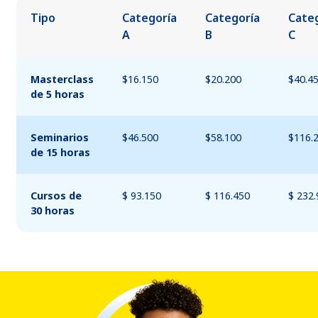
Tipo
Categoría
Categoría
Cate
A
B
C
Masterclass
$16.150
$20.200
$40.4
de 5 horas
Seminarios
$46.500
$58.100
$116.
de 15 horas
Cursos de
$ 93.150
$ 116.450
$ 232
30 horas