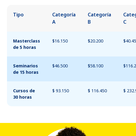
Tipo
Categoría
Categoría
Cate
A
B
C
Masterclass
$16.150
$20.200
$40.4
de 5 horas
Seminarios
$46.500
$58.100
$116.
de 15 horas
Cursos de
$ 93.150
$ 116.450
$ 232
30 horas