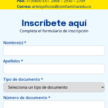
PBX:
3135600 EXT. 2458 – 2930 – 2709
Correo:
artesyoficios@comfamiliar.edu.co
Inscríbete aquí
Completa el formulario de inscripción
Nombre(s)
*
Apellidos
*
Tipo de documento
*
Número de documento
*