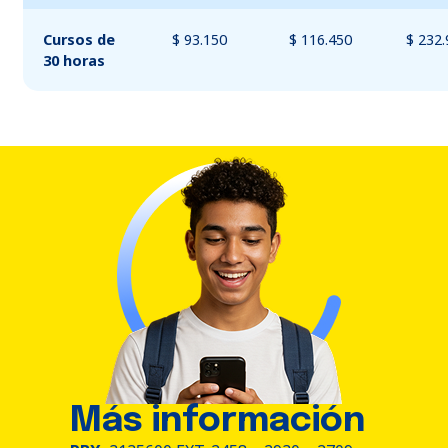
Cursos de
$ 93.150
$ 116.450
$ 232
30 horas
Más información