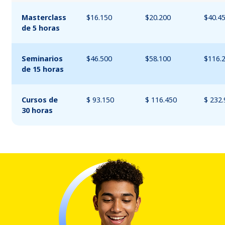
Masterclass
$16.150
$20.200
$40.4
de 5 horas
Seminarios
$46.500
$58.100
$116.
de 15 horas
Cursos de
$ 93.150
$ 116.450
$ 232
30 horas