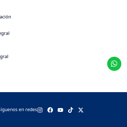
cación
egral
gral
Síguenos en redes