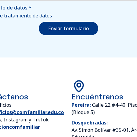
nto de datos
*
de tratamiento de datos
Enviar formulario
áctanos
Encuéntranos
ficios
Pereira:
Calle 22 #4-40, Pi
ficios@comfamiliar.edu.co
(Bloque 5)
k, Instagram y TikTok
Dosquebradas:
ioncomfamiliar
Av. Simón Bolívar #35-01, Ár