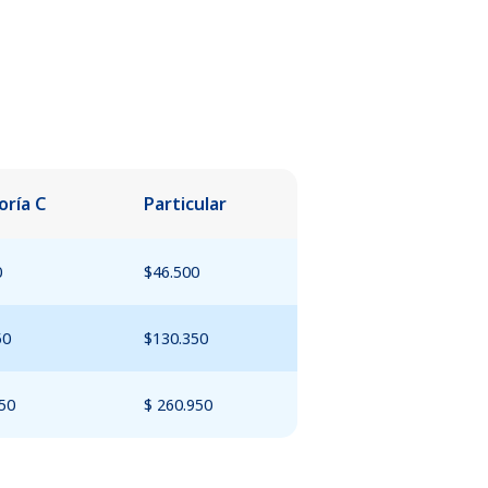
oría C
Particular
0
$46.500
50
$130.350
50
$ 260.950