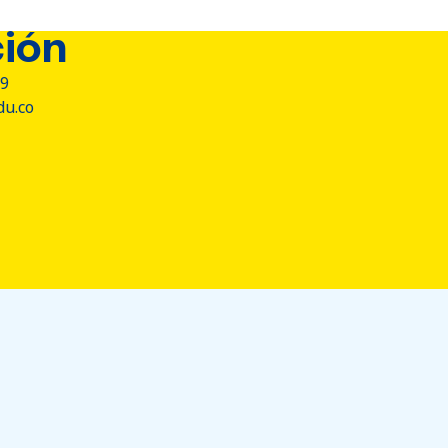
ión
709
du.co