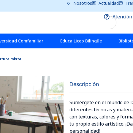
Nosotros
Actualidad
Tra
Atención
versidad Comfamiliar
Educa Liceo Bilingüe
Bibliot
intura mixta
Descripción
Sumérgete en el mundo de l
diferentes técnicas y materi
con texturas, colores y form
tu propio estilo artístico. ¡D
personalidad!