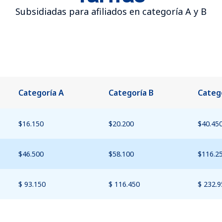
Subsidiadas para afiliados en categoría A y B
Categoría A
Categoría B
Categ
$16.150
$20.200
$40.45
$46.500
$58.100
$116.2
$ 93.150
$ 116.450
$ 232.9