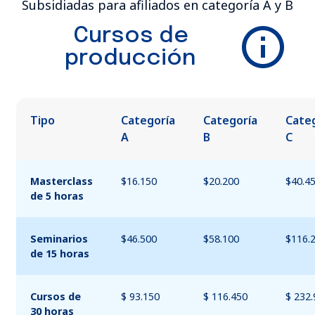
Subsidiadas para afiliados en categoría A y B
Cursos de
producción
Tipo
Categoría
Categoría
Cate
A
B
C
Masterclass
$16.150
$20.200
$40.4
de 5 horas
Seminarios
$46.500
$58.100
$116.
de 15 horas
Cursos de
$ 93.150
$ 116.450
$ 232
30 horas