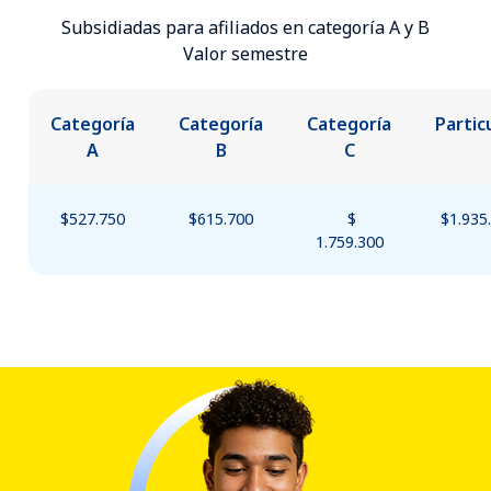
Subsidiadas para afiliados en categoría A y B
Valor semestre
Categoría
Categoría
Categoría
Partic
A
B
C
$527.750
$615.700
$
$1.935
1.759.300