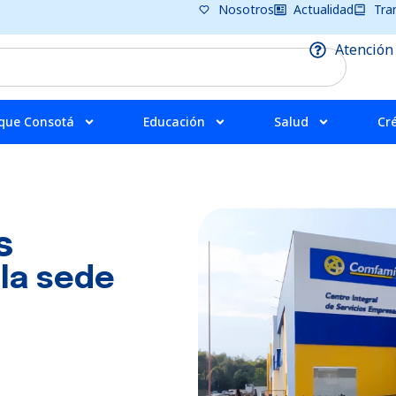
Nosotros
Actualidad
Tra
Atención
que Consotá
Educación
Salud
Cr
s
 la sede