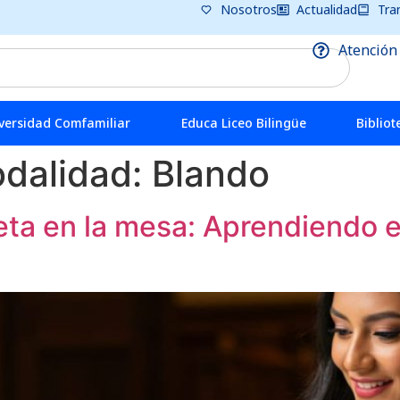
Nosotros
Actualidad
Tra
Atención
versidad Comfamiliar
Educa Liceo Bilingüe
Bibliot
odalidad:
Blando
eta en la mesa: Aprendiendo el