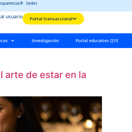
nsparencia
Sedes
 al usuario
Portal transaccional
ecas
Investigación
Portal educativo Q10
 arte de estar en la