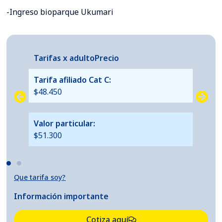
-Ingreso bioparque Ukumari
Tarifas x niño
Precio
Tari
Tarifa afiliado Cat C:
Tarif
$34.000
$48.
Particular:
Valor
$36.000
$51.
Que tarifa soy?
Información importante
Cotiza aquí