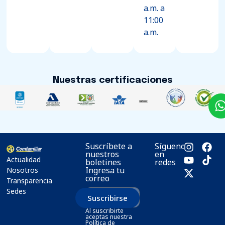
a.m. a
11:00
a.m.
Nuestras certificaciones
Suscríbete a
Síguenos
nuestros
en
Actualidad
boletines
redes
Ingresa tu
Nosotros
correo
Transparencia
Sedes
Suscribirse
Al suscribirte
aceptas nuestra
Política de