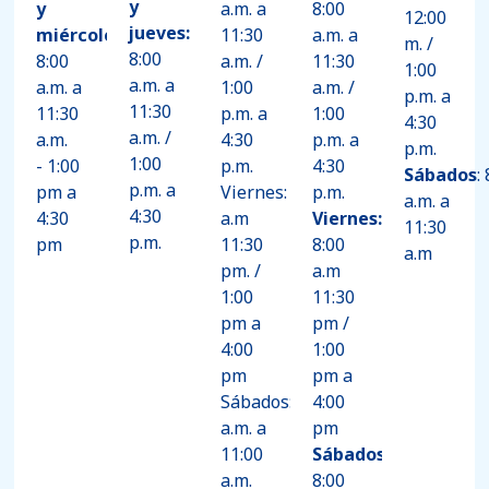
y
y
a.m. a
8:00
12:00
jueves:
miércoles:
11:30
a.m. a
m. /
8:00
8:00
a.m. /
11:30
1:00
a.m. a
a.m. a
1:00
a.m. /
p.m. a
11:30
11:30
p.m. a
1:00
4:30
a.m. /
a.m.
4:30
p.m. a
p.m.
1:00
-
1:00
p.m.
4:30
Sábados
:
p.m. a
pm a
Viernes: 8:00
p.m.
a.m. a
4:30
4:30
a.m
Viernes:
11:30
p.m.
pm
11:30
8:00
a.m
pm. /
a.m
1:00
11:30
pm a
pm /
4:00
1:00
pm
pm a
Sábados: 9:00
4:00
a.m. a
pm
11:00
Sábados:
a.m.
8:00