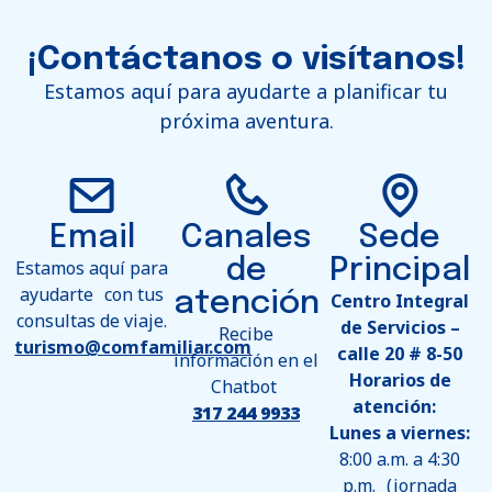
¡Contáctanos o visítanos!
Estamos aquí para ayudarte a planificar tu
próxima aventura.
Email
Canales
Sede
de
Principal
Estamos aquí para
ayudarte con tus
atención
Centro Integral
consultas de viaje.
de Servicios –
Recibe
turismo@comfamiliar.com
calle 20 # 8-50
información en el
Horarios de
Chatbot
atención:
317 244 9933
Lunes a viernes:
8:00 a.m. a 4:30
p.m. (jornada