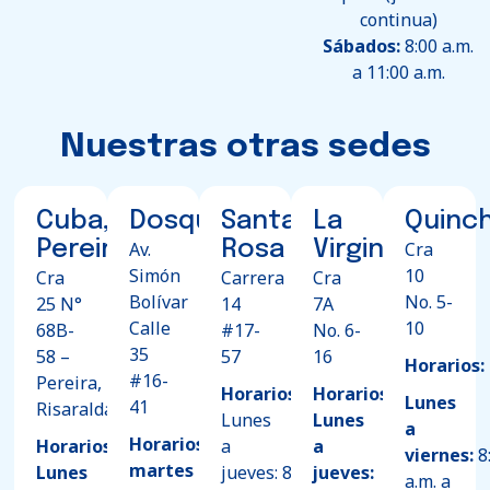
continua)
Sábados:
8:00 a.m.
a 11:00 a.m.
Nuestras otras sedes
Cuba,
Dosquebradas
Santa
La
Quinch
Pereira
Rosa
Virginia
Av.
Cra
Simón
10
Cra
Carrera
Cra
Bolívar
No. 5-
25 N°
14
7A
Calle
10
68B-
#17-
No. 6-
35
58
–
57
16
Horarios:
#16-
Pereira,
Horarios:
Horarios:
Lunes
41
Risaralda
Lunes
Lunes
a
Horarios:
Horarios:
a
a
viernes:
8
martes
Lunes
jueves: 8:00
jueves:
a.m. a