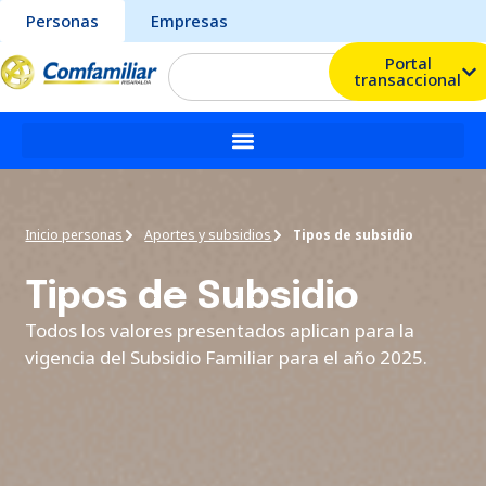
Personas
Empresas
Portal
transaccional
Inicio personas
Aportes y subsidios
Tipos de subsidio
Tipos de Subsidio
Todos los valores presentados aplican para la
vigencia del Subsidio Familiar para el año 2025.