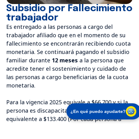
Subsidio por Fallecimiento
trabajador
Es entregado a las personas a cargo del
trabajador afiliado que en el momento de su
fallecimiento se encontrarán recibiendo cuota
monetaria. Se continuará pagando el subsidio
familiar durante
12 meses
a la persona que
acredite tener el sostenimiento y cuidado de
las personas a cargo beneficiarias de la cuota
monetaria.
Para la vigencia 2025 equivale a $66.700 y si la
persona es discapacitada recibirá doble cuota
¿En qué puedo ayudarte?
equivalente a $133.400 (Por cada persona a
cargo que tenga el trabajador afiliado).