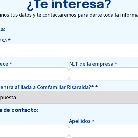
¿Te interesa?
nos tus datos y te contactaremos para darte toda la inform
a:
esa
*
nece
*
NIT de la empresa
*
ntra afiliada a Comfamiliar Risaralda?*
*
a de contacto:
Apellidos
*