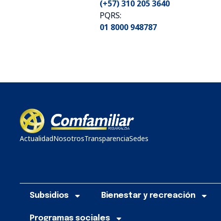
(+57) 310 205 3640
PQRS:
01 8000 948787
Actualidad
Nosotros
Transparencia
Sedes
Subsidios
Bienestar y recreación
Programas sociales