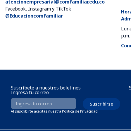
atencionempresarial@comfamiliar.edu.co
Facebook, Instagram y TikTok
Hora
@Educacioncomfamiliar
Admi
Lune
p.m.
Cono
Suscríbete a nuestros boletines
Ingresa tu correo
Suscribirse
Al suscribirte aceptas nuestra Política de Privacidad